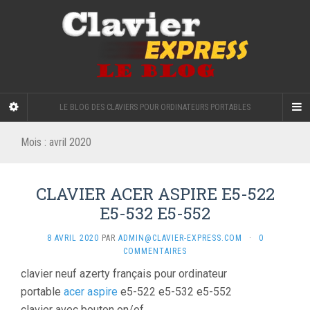
LE BLOG DES CLAVIERS POUR ORDINATEURS PORTABLES
Mois :
avril 2020
CLAVIER ACER ASPIRE E5-522
E5-532 E5-552
8 AVRIL 2020
PAR
ADMIN@CLAVIER-EXPRESS.COM
·
0
COMMENTAIRES
clavier neuf azerty français pour ordinateur
portable
acer aspire
e5-522 e5-532 e5-552
clavier avec bouton on/of