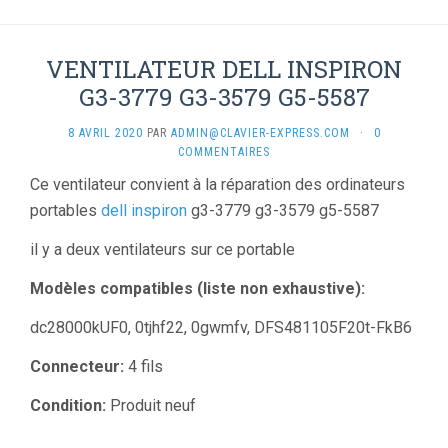
VENTILATEUR DELL INSPIRON
G3-3779 G3-3579 G5-5587
8 AVRIL 2020
PAR
ADMIN@CLAVIER-EXPRESS.COM
·
0
COMMENTAIRES
Ce ventilateur convient à la réparation des ordinateurs
portables
dell inspiron
g3-3779 g3-3579 g5-5587
il y a deux ventilateurs sur ce portable
Modèles compatibles (liste non exhaustive):
dc28000kUF0, 0tjhf22, 0gwmfv, DFS481105F20t-FkB6
Connecteur:
4 fils
Condition:
Produit neuf