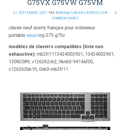
G75VX G75VW G75VM
21 SEPTEMBRE 2021
PAR
ADMIN@CLAVIER-EXPRESS.COM
·
0
COMMENTAIRES
clavier neuf azerty français pour ordinateur
portable
asus
rog G75 g75v
modèles de claviers compatibles (liste non
exhaustive):
mb2fr1113424002901, 13424002901,
13082089, v126262ck2, 0knb0-9414af00,
v126262bk1fr, 0nk0-mb2fr11