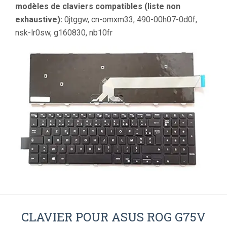
modèles de claviers compatibles (liste non
exhaustive):
0jtggw, cn-omxm33, 490-00h07-0d0f,
nsk-lr0sw, g160830, nb10fr
CLAVIER POUR ASUS ROG G75V