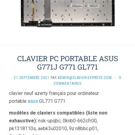
CLAVIER PC PORTABLE ASUS
G771J G771 GL771
21 SEPTEMBRE 2021
PAR
ADMIN@CLAVIER-EXPRESS.COM
·
0
COMMENTAIRES
clavier neuf azerty français pour ordinateur
portable
asus
GL771 G771
modèles de claviers compatibles (liste non
exhaustive):
nsk-upqbc, 0knb0-662cfr00,
pk1318110s, aebk3u02010, 9z.n8bbc.p01,