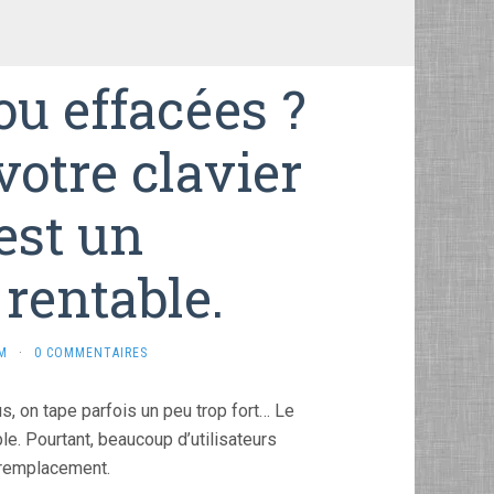
u effacées ?
otre clavier
est un
rentable.
M
·
0 COMMENTAIRES
us, on tape parfois un peu trop fort… Le
ble. Pourtant, beaucoup d’utilisateurs
n remplacement.