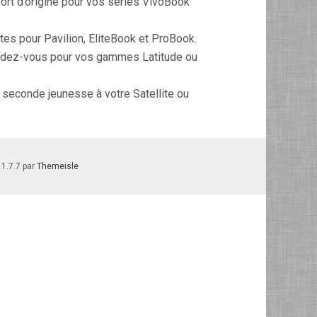
fort d’origine pour vos séries VivoBook
es pour Pavilion, EliteBook et ProBook.
endez-vous pour vos gammes Latitude ou
seconde jeunesse à votre Satellite ou
 1.7.7 par
Themeisle