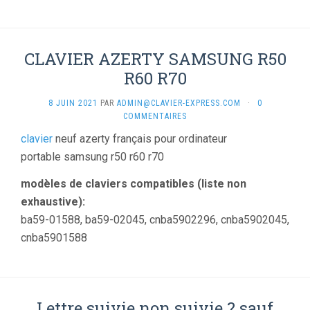
CLAVIER AZERTY SAMSUNG R50
R60 R70
8 JUIN 2021
PAR
ADMIN@CLAVIER-EXPRESS.COM
·
0
COMMENTAIRES
clavier
neuf azerty français pour ordinateur
portable samsung r50 r60 r70
modèles de claviers compatibles (liste non
exhaustive):
ba59-01588, ba59-02045, cnba5902296, cnba5902045,
cnba5901588
Lettre suivie non suivie ? sauf