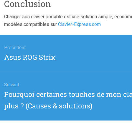
Conclusion
Changer son clavier portable est une solution simple, écono
modèles compatibles sur
Clavier-Express.com
gation
Précédent
Article
Asus ROG Strix
cle
précédent
:
Suivant
Article
Pourquoi certaines touches de mon cl
suivant
plus ? (Causes & solutions)
: