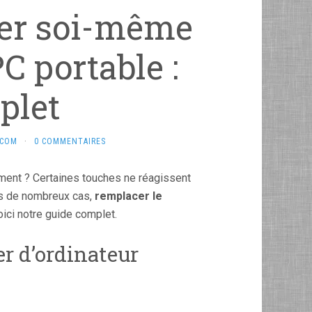
er soi-même
PC portable :
plet
.COM
·
0 COMMENTAIRES
tement ? Certaines touches ne réagissent
s de nombreux cas,
remplacer le
oici notre guide complet.
er d’ordinateur