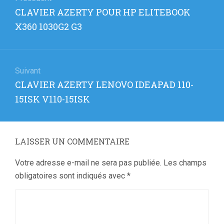
de
Article
CLAVIER AZERTY POUR HP ELITEBOOK
l’article
précédent
X360 1030G2 G3
:
Suivant
Article
CLAVIER AZERTY LENOVO IDEAPAD 110-
suivant
15ISK V110-15ISK
:
LAISSER UN COMMENTAIRE
Votre adresse e-mail ne sera pas publiée.
Les champs
obligatoires sont indiqués avec
*