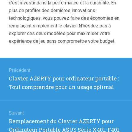
c’est investir dans la performance et la durabilité. En
plus de profiter des dernières innovations
technologiques, vous pouvez faire des économies en
remplaçant simplement le clavier. N’hésitez pas à
explorer ces deux modèles pour maximiser votre
expérience de jeu sans compromettre votre budget
Navigation
de
Précédent
Article
Clavier AZERTY pour ordinateur portable :
l’article
précédent
Tout comprendre pour un usage optimal
:
Suivant
Article
Remplacement du Clavier AZERTY pour
suivant
Ordinateur Portable ASUS Série X401, F401,