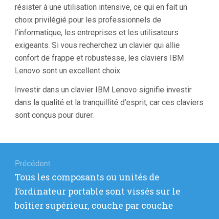
résister à une utilisation intensive, ce qui en fait un
choix privilégié pour les professionnels de
l’informatique, les entreprises et les utilisateurs
exigeants. Si vous recherchez un clavier qui allie
confort de frappe et robustesse, les claviers IBM
Lenovo sont un excellent choix.
Investir dans un clavier IBM Lenovo signifie investir
dans la qualité et la tranquillité d’esprit, car ces claviers
sont conçus pour durer.
Navigation
de
Précédent
Article
Tous les composants ou unités de
l’article
précédent
l’ordinateur portable sont vissés sur le
:
boîtier supérieur, couche par couche