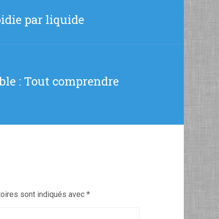
idie par liquide
ble : Tout comprendre
oires sont indiqués avec
*