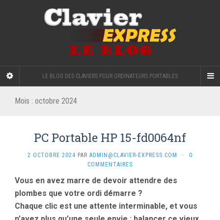
LE BLOG DES CLAVIERS POUR ORDINATEURS PORTABLES
Mois :
octobre 2024
PC Portable HP 15-fd0064nf
2 OCTOBRE 2024
PAR
ADMIN@CLAVIER-EXPRESS.COM
·
0
COMMENTAIRES
Vous en avez marre de devoir attendre des
plombes que votre ordi démarre ?
Chaque clic est une attente interminable, et vous
n’avez plus qu’une seule envie : balancer ce vieux