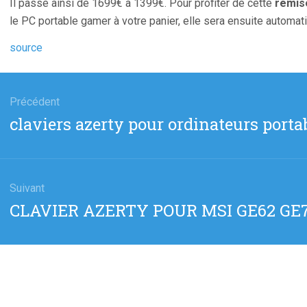
Il passe ainsi de 1699€ à 1399€. Pour profiter de cette
remis
le PC portable gamer à votre panier, elle sera ensuite automat
source
gation
Précédent
Article
claviers azerty pour ordinateurs porta
cle
précédent
:
Suivant
Article
CLAVIER AZERTY POUR MSI GE62 GE
suivant
: