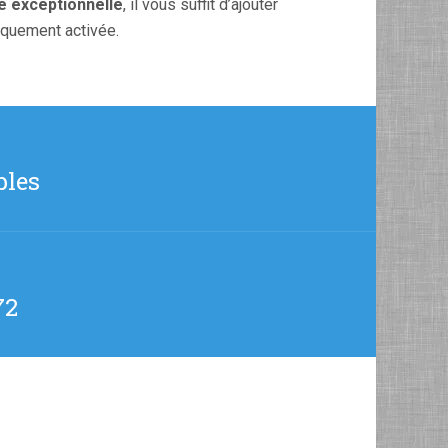
e exceptionnelle
, il vous suffit d’ajouter
iquement activée.
bles
72