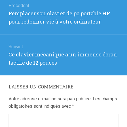
de
Précédent
Article
Remplacer son clavier de pc portable HP
l’article
précédent
pour redonner vie à votre ordinateur
:
Suivant
Article
Ce clavier mécanique a un immense écran
suivant
tactile de 12 pouces
:
LAISSER UN COMMENTAIRE
Votre adresse e-mail ne sera pas publiée.
Les champs
obligatoires sont indiqués avec
*