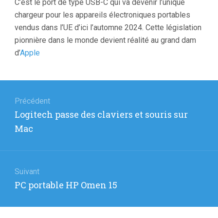
C’est le port de type USB-C qui va devenir l’unique
chargeur pour les appareils électroniques portables
vendus dans l’UE d’ici l’automne 2024. Cette législation
pionnière dans le monde devient réalité au grand dam
d’
Apple
Navigation
de
Précédent
Article
Logitech passe des claviers et souris sur
l’article
précédent
Mac
:
Suivant
Article
PC portable HP Omen 15
suivant
: