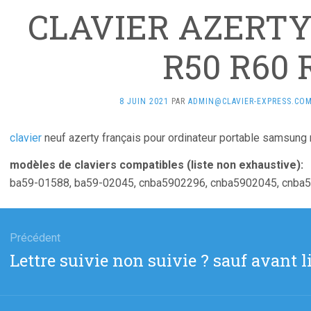
CLAVIER AZERT
R50 R60 
8 JUIN 2021
PAR
ADMIN@CLAVIER-EXPRESS.CO
clavier
neuf azerty français pour ordinateur portable samsung 
modèles de claviers compatibles (liste non exhaustive):
ba59-01588, ba59-02045, cnba5902296, cnba5902045, cnba
gation
Précédent
Article
Lettre suivie non suivie ? sauf avant l
cle
précédent
: