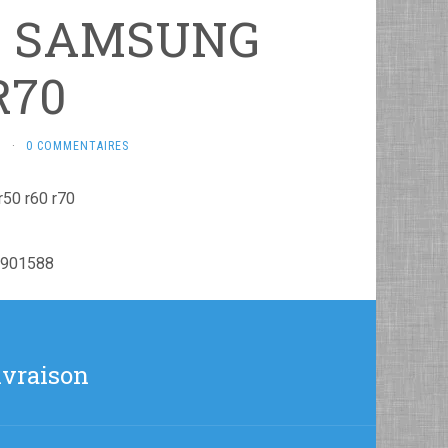
Y SAMSUNG
R70
M
·
0 COMMENTAIRES
r50 r60 r70
5901588
ivraison