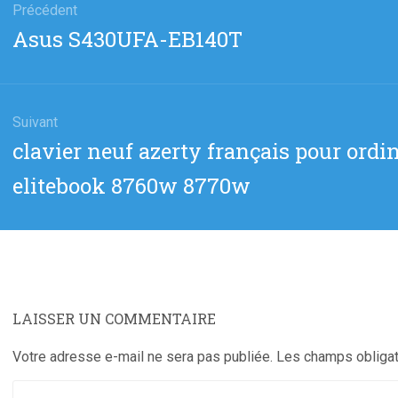
Précédent
Article
Asus S430UFA-EB140T
cle
précédent
:
Suivant
Article
clavier neuf azerty français pour ordi
suivant
elitebook 8760w 8770w
:
LAISSER UN COMMENTAIRE
Votre adresse e-mail ne sera pas publiée.
Les champs obligat