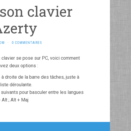
son clavier
Azerty
COM
·
0 COMMENTAIRES
u clavier se pose sur PC, voici comment
avez deux options :
 à droite de la barre des tâches, juste à
liste déroulante.
s suivants pour basculer entre les langues
 Alt ; Alt + Maj