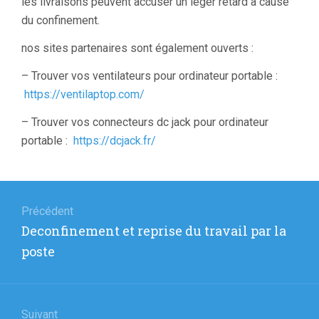
les livraisons peuvent accuser un léger retard à cause
du confinement.
nos sites partenaires sont également ouverts :
– Trouver vos ventilateurs pour ordinateur portable :
https://ventilaptop.com/
– Trouver vos connecteurs dc jack pour ordinateur
portable :
https://dcjack.fr/
Navigation
de
Précédent
Article
Deconfinement et reprise du travail par la
l’article
précédent
poste
:
Suivant