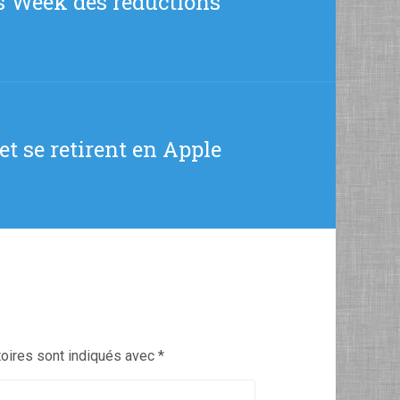
es Week des réductions
et se retirent en Apple
oires sont indiqués avec
*