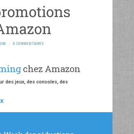
promotions
 Amazon
COM
·
0 COMMENTAIRES
ming
chez Amazon
r des jeux, des consoles, des
EK