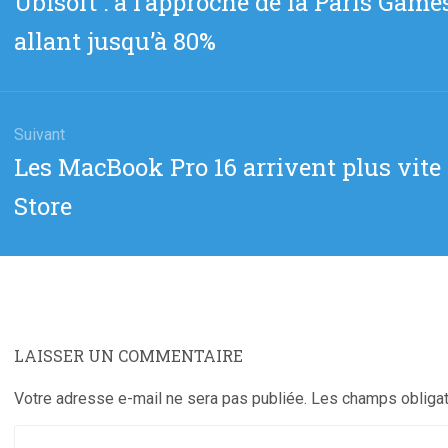
Ubisoft : à l’approche de la Paris Gam
cle
précédent
allant jusqu’à 80%
:
Suivant
Article
Les MacBook Pro 16 arrivent plus vite 
suivant
Store
:
LAISSER UN COMMENTAIRE
Votre adresse e-mail ne sera pas publiée.
Les champs obligat