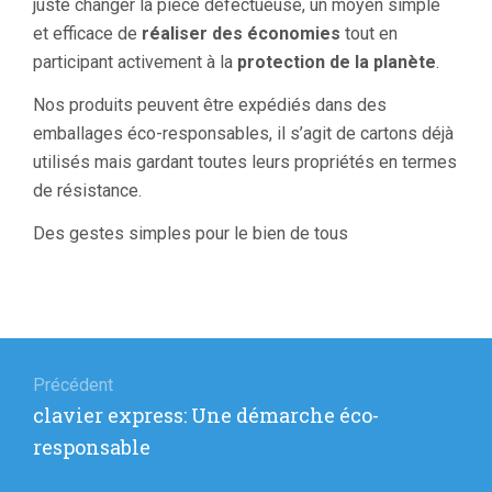
juste changer la pièce défectueuse, un moyen simple
et efficace de
réaliser des économies
tout en
participant activement à la
protection de la planète
.
Nos produits peuvent être expédiés dans des
emballages éco-responsables, il s’agit de cartons déjà
utilisés mais gardant toutes leurs propriétés en termes
de résistance.
Des gestes simples pour le bien de tous
Navigation
de
Précédent
Article
clavier express: Une démarche éco-
l’article
précédent
responsable
: