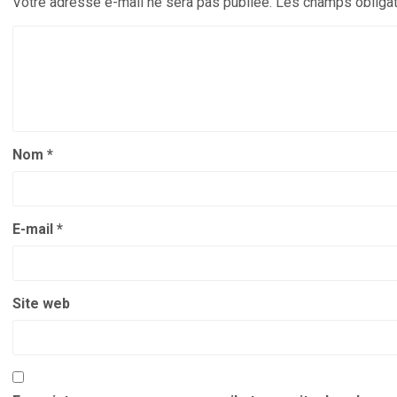
Votre adresse e-mail ne sera pas publiée.
Les champs obligat
Nom
*
E-mail
*
Site web