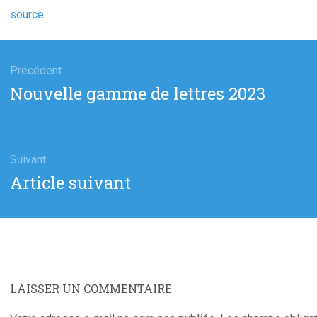
source
gation
Précédent
Article
Nouvelle gamme de lettres 2023
cle
précédent
:
Suivant
Article
Article suivant
suivant
:
LAISSER UN COMMENTAIRE