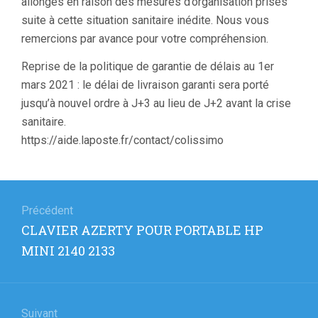
allongés en raison des mesures d’organisation prises
suite à cette situation sanitaire inédite. Nous vous
remercions par avance pour votre compréhension.
Reprise de la politique de garantie de délais au 1er
mars 2021 : le délai de livraison garanti sera porté
jusqu’à nouvel ordre à J+3 au lieu de J+2 avant la crise
sanitaire.
https://aide.laposte.fr/contact/colissimo
Navigation
de
Précédent
Article
CLAVIER AZERTY POUR PORTABLE HP
l’article
précédent
MINI 2140 2133
:
Suivant