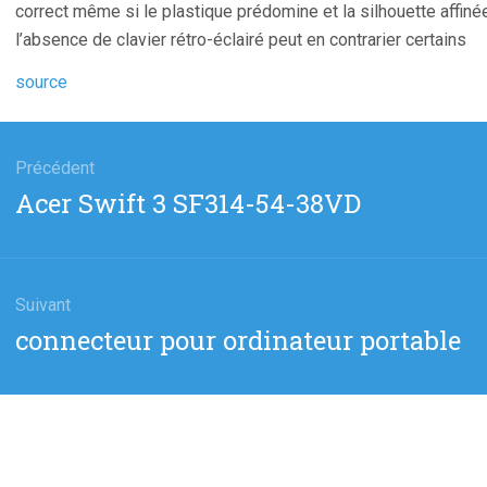
correct même si le plastique prédomine et la silhouette affiné
l’absence de clavier rétro-éclairé peut en contrarier certains
source
gation
Précédent
Article
Acer Swift 3 SF314-54-38VD
cle
précédent
:
Suivant
Article
connecteur pour ordinateur portable
suivant
: