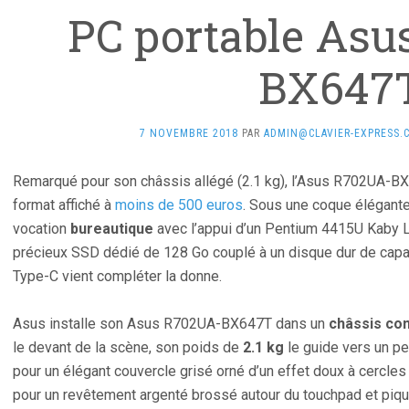
PC portable As
BX647
7 NOVEMBRE 2018
PAR
ADMIN@CLAVIER-EXPRESS.
Remarqué pour son châssis allégé (2.1 kg), l’Asus R702UA-BX
format affiché à
moins de 500 euros
. Sous une coque élégante
vocation
bureautique
avec l’appui d’un Pentium 4415U Kaby L
précieux SSD dédié de 128 Go couplé à un disque dur de cap
Type-C vient compléter la donne.
Asus installe son Asus R702UA-BX647T dans un
châssis co
le devant de la scène, son poids de
2.1 kg
le guide vers un pe
pour un élégant couvercle grisé orné d’un effet doux à cercles 
pour un revêtement argenté brossé autour du touchpad et piqu