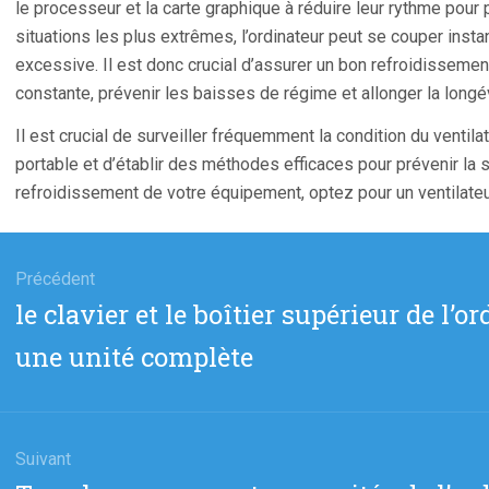
le processeur et la carte graphique à réduire leur rythme pour 
situations les plus extrêmes, l’ordinateur peut se couper inst
excessive. Il est donc crucial d’assurer un bon refroidisseme
constante, prévenir les baisses de régime et allonger la longé
Il est crucial de surveiller fréquemment la condition du ventil
portable et d’établir des méthodes efficaces pour prévenir la s
refroidissement de votre équipement, optez pour un ventilateur
gation
Précédent
Article
le clavier et le boîtier supérieur de l’
cle
précédent
une unité complète
:
Suivant
Article