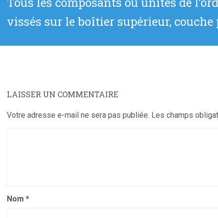
Tous les composants ou unités de l’ord
suivant
vissés sur le boîtier supérieur, couche
:
LAISSER UN COMMENTAIRE
Votre adresse e-mail ne sera pas publiée.
Les champs obligat
Nom
*