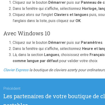
Cliquez sur le bouton
Démarrer
puis sur
Panneau de c
Dans la fenêtre qui s’affiche, sélectionnez
Horloge, lan
Cliquez alors sur l’onglet
Claviers et langues
puis, so
l’anglais dans la liste, puis cliquez sur
OK
.
Avec Windows 10
Cliquez sur le bouton
Démarrer
puis sur
Paramètres
.
Dans la fenêtre qui s’affiche, sélectionnez
Heure et lan
Là, dans la section
Langues
, choisissez entre
Français
comme langue par défaut
pour valider votre choix
Clavier Express
la boutique de claviers azerty pour ordinateur
gation
Précédent
Article
Les partenaires de votre boutique de c
cle
précédent