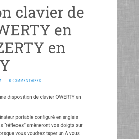
n clavier de
 QWERTY en
ZERTY en
Y
M
·
0 COMMENTAIRES
’une disposition de clavier QWERTY en
inateur portable configuré en anglais
os “réflexes” amèneront vos doigts sur
 lorsque vous voudrez taper un A vous