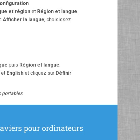
onfiguration
.
gue et région
et
Région et langue
.
us
Afficher la langue
, choisissez
gue
puis
Région et langue
.
et
English
et cliquez sur
Définir
s portables
laviers pour ordinateurs