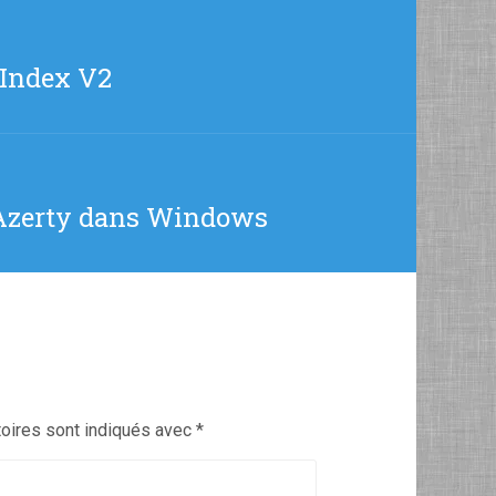
 Index V2
 Azerty dans Windows
oires sont indiqués avec
*