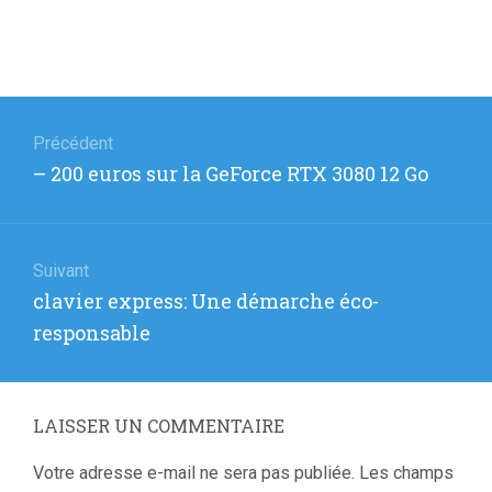
Navigation
de
Précédent
Article
– 200 euros sur la GeForce RTX 3080 12 Go
l’article
précédent
:
Suivant
Article
clavier express: Une démarche éco-
suivant
responsable
:
LAISSER UN COMMENTAIRE
Votre adresse e-mail ne sera pas publiée.
Les champs