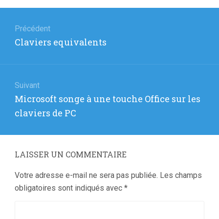
Navigation
de
Précédent
Article
Claviers equivalents
l’article
précédent
:
Suivant
Article
Microsoft songe à une touche Office sur les
suivant
claviers de PC
:
LAISSER UN COMMENTAIRE
Votre adresse e-mail ne sera pas publiée.
Les champs
obligatoires sont indiqués avec
*