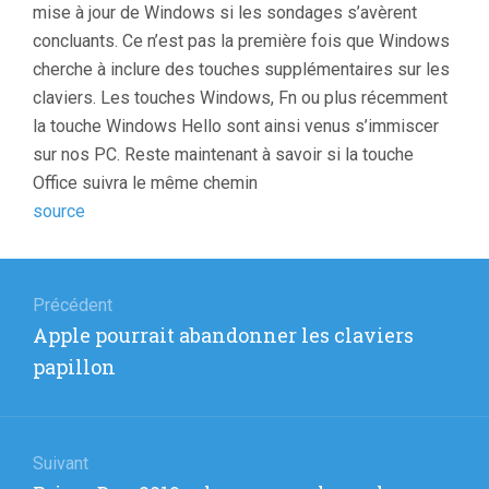
mise à jour de Windows si les sondages s’avèrent
concluants. Ce n’est pas la première fois que Windows
cherche à inclure des touches supplémentaires sur les
claviers. Les touches Windows, Fn ou plus récemment
la touche Windows Hello sont ainsi venus s’immiscer
sur nos PC. Reste maintenant à savoir si la touche
Office suivra le même chemin
source
Navigation
de
Précédent
Article
Apple pourrait abandonner les claviers
l’article
précédent
papillon
:
Suivant