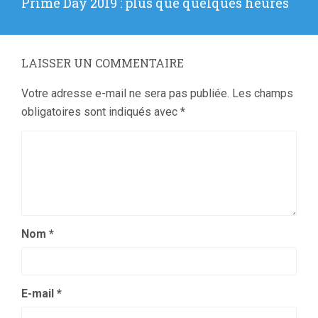
Article
Prime Day 2019 : plus que quelques heures
suivant
:
LAISSER UN COMMENTAIRE
Votre adresse e-mail ne sera pas publiée.
Les champs
obligatoires sont indiqués avec
*
Nom
*
E-mail
*