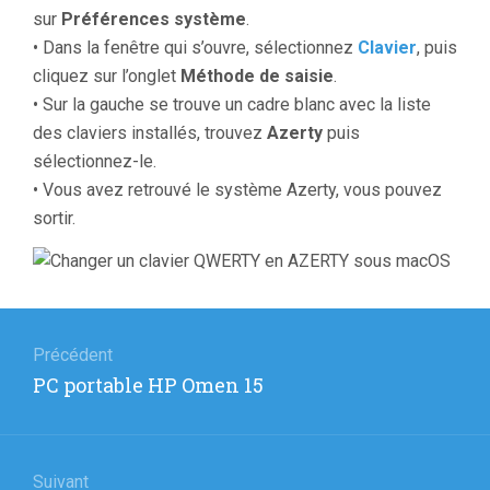
sur
Préférences système
.
• Dans la fenêtre qui s’ouvre, sélectionnez
Clavier
, puis
cliquez sur l’onglet
Méthode de saisie
.
• Sur la gauche se trouve un cadre blanc avec la liste
des claviers installés, trouvez
Azerty
puis
sélectionnez-le.
• Vous avez retrouvé le système Azerty, vous pouvez
sortir.
Navigation
de
Précédent
Article
PC portable HP Omen 15
l’article
précédent
:
Suivant