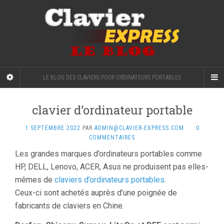
LE BLOG DES CLAVIERS POUR ORDINATEURS PORTABLES
clavier d’ordinateur portable
1 SEPTEMBRE 2022
PAR
ADMIN@CLAVIER-EXPRESS.COM
·
0
COMMENTAIRES
Les grandes marques d’ordinateurs portables comme
HP, DELL, Lenovo, ACER, Asus ne produisent pas elles-
mêmes de
claviers d’ordinateurs portables
.
Ceux-ci sont achetés auprès d’une poignée de
fabricants de claviers en Chine.