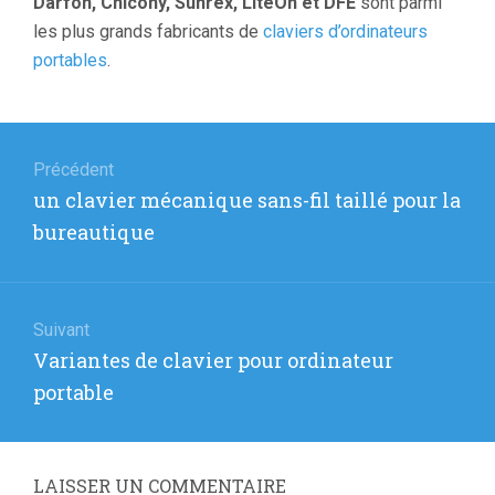
Darfon, Chicony, Sunrex, LiteOn et DFE
sont parmi
les plus grands fabricants de
claviers d’ordinateurs
portables
.
Navigation
de
Précédent
Article
un clavier mécanique sans-fil taillé pour la
l’article
précédent
bureautique
:
Suivant
Article
Variantes de clavier pour ordinateur
suivant
portable
:
LAISSER UN COMMENTAIRE