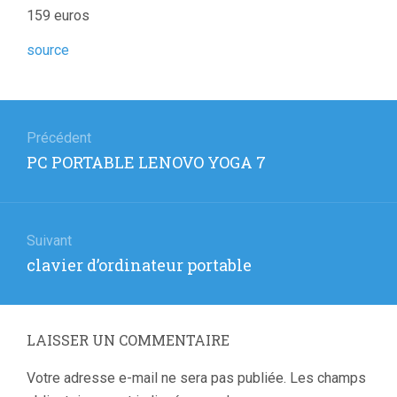
159 euros
source
Navigation
de
Précédent
Article
PC PORTABLE LENOVO YOGA 7
l’article
précédent
:
Suivant
Article
clavier d’ordinateur portable
suivant
:
LAISSER UN COMMENTAIRE
Votre adresse e-mail ne sera pas publiée.
Les champs